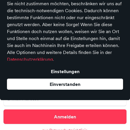
LEGOLAND® Deutschland Resort
Sie nicht zustimmen möchten, beschränken wir uns auf
LEGOLAND Allee 1 89312 Günzburg
die technisch-notwendigen Cookies. Dadurch können
Familie
bestimmte Funktionen nicht oder nur eingeschränkt
20. Juli - 30. August
genutzt werden. Aber keine Sorge! Wenn Sie diese
10:00 - 19:00
Funktionen doch nutzen wollen, weisen wir Sie an Ort
und Stelle noch einmal auf die Einstellungen hin, damit
Sie auch im Nachhinein Ihre Freigabe erteilen können.
Newsletter abonnieren
Alle Optionen und weitere Details finden Sie in der
Datenschutzerklärung
.
Melden Sie sich für unseren monatlichen Newsletter
Einstellungen
an und erfahren Sie als Erster von Angeboten und
Aktionen!
Einverstanden
Anmelden