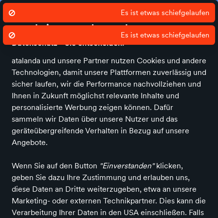
Ø 4.7 Sterne Bewertung auf Idealo und Google
Die
Es ist etwas schiefgelaufen
Wir nutzen Cookies um unsere Dienste
zu erbringen und zu verbessern.
Es ist etwas schiefgelaufen
Datenschutz - Sie entscheiden!
atalanda und unsere Partner nutzen Cookies und andere
Technologien, damit unsere Plattformen zuverlässig und
Alle Kategorien
Neuheiten
Angebote
Fashion & Accessoires
Sp
sicher laufen, wir die Performance nachvollziehen und
Ihnen in Zukunft möglichst relevante Inhalte und
personalisierte Werbung zeigen können. Dafür
Events
in Günzburg
sammeln wir Daten über unsere Nutzer und das
geräteübergreifende Verhalten in Bezug auf unsere
Angebote.
FILTER
Wenn Sie auf den Button
"Einverstanden"
klicken,
geben Sie dazu Ihre Zustimmung und erlauben uns,
LEGOLAND - LEGO® Festival
diese Daten an Dritte weiterzugeben, etwa an unsere
Nach der erfolgreichen Premiere des LEGO Festivals im
Marketing- oder externen Technikpartner. Dies kann die
vergangenen Jahr, geht das Event 2026 mit v...
Verarbeitung Ihrer Daten in den USA einschließen. Falls