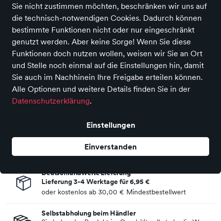
Sie nicht zustimmen möchten, beschränken wir uns auf
Energizer
die technisch-notwendigen Cookies. Dadurch können
Energizer® Akku Recharge Extreme
bestimmte Funktionen nicht oder nur eingeschränkt
AAA/Micro HR03 Nickel-
genutzt werden. Aber keine Sorge! Wenn Sie diese
Metallhydrid 800 mAh 1,2V 4
Funktionen doch nutzen wollen, weisen wir Sie an Ort
St./Pack.
und Stelle noch einmal auf die Einstellungen hin, damit
Sie auch im Nachhinein Ihre Freigabe erteilen können.
Preis
21,99 €
inkl. MwSt.,
zzgl. Versandkosten
Alle Optionen und weitere Details finden Sie in der
Datenschutzerklärung
.
In den Warenkorb
Einstellungen
Haben Sie eine Frage zum Produkt? Kontaktieren Sie uns!
Einverstanden
Deutschlandweite Lieferung
Lieferung 3-4 Werktage für
6,95 €
oder kostenlos ab
30,00 €
Mindestbestellwert
Selbstabholung beim Händler