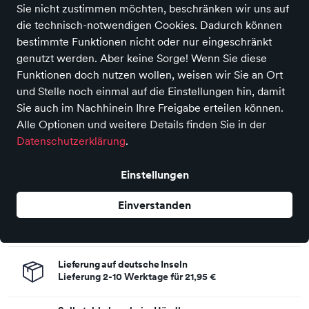
AXA
Sie nicht zustimmen möchten, beschränken wir uns auf
AXA Dynamo Traction Power Control
die technisch-notwendigen Cookies. Dadurch können
Linksanbau (.)
bestimmte Funktionen nicht oder nur eingeschränkt
genutzt werden. Aber keine Sorge! Wenn Sie diese
Preis
33,95 €
inkl. MwSt.,
zzgl. Versandkosten
Funktionen doch nutzen wollen, weisen wir Sie an Ort
und Stelle noch einmal auf die Einstellungen hin, damit
In den Warenkorb
Sie auch im Nachhinein Ihre Freigabe erteilen können.
Alle Optionen und weitere Details finden Sie in der
Datenschutzerklärung
.
Auf Lager - sofort versandfertig!
Haben Sie eine Frage zum Produkt? Kontaktieren Sie uns!
Einstellungen
Einverstanden
Deutschlandweite Lieferung
Lieferung 2-4 Werktage für
5,95 €
Lieferung auf deutsche Inseln
Lieferung 2-10 Werktage für
21,95 €