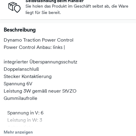
Selbstabholung beim Händler
Sie holen das Produkt im Geschäft selbst ab, die Ware
liegt für Sie bereit.
Beschreibung
Dynamo Traction Power Control
Power Control Anbau: links |
integrierter Überspannungsschutz
Doppelanschluß
Stecker Kontaktierung
Spannung 6V
Leistung 3W gemäß neuer StVZO
Gummilaufrolle
Spannung in V: 6
Leistung in W: 3
Anbau: links
Mehr anzeigen
Material Laufrolle: Gummi