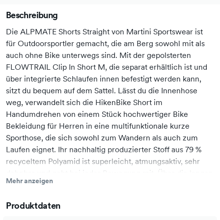
Beschreibung
Die ALPMATE Shorts Straight von Martini Sportswear ist
für Outdoorsportler gemacht, die am Berg sowohl mit als
auch ohne Bike unterwegs sind. Mit der gepolsterten
FLOWTRAIL Clip In Short M, die separat erhältlich ist und
über integrierte Schlaufen innen befestigt werden kann,
sitzt du bequem auf dem Sattel. Lässt du die Innenhose
weg, verwandelt sich die HikenBike Short im
Handumdrehen von einem Stück hochwertiger Bike
Bekleidung für Herren in eine multifunktionale kurze
Sporthose, die sich sowohl zum Wandern als auch zum
Laufen eignet. Ihr nachhaltig produzierter Stoff aus 79 %
recyceltem Polyamid ist superleicht, atmungsaktiv, sehr
dehnbar und geht bei jeder Bewegung mit. Über die langen
Mehr anzeigen
seitlichen Reißverschlüsse kannst du deine
Bewegungsfreiheit weiter erhöhen und noch mehr
Produktdaten
Frischluft ans Bein lassen. Mit dem geklebten Hosensaum
und dem elastischen, silikonbeschichteten Bundband