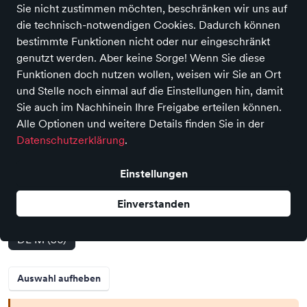
Sie nicht zustimmen möchten, beschränken wir uns auf
die technisch-notwendigen Cookies. Dadurch können
bestimmte Funktionen nicht oder nur eingeschränkt
genutzt werden. Aber keine Sorge! Wenn Sie diese
Funktionen doch nutzen wollen, weisen wir Sie an Ort
und Stelle noch einmal auf die Einstellungen hin, damit
Martini Sportswear
Sie auch im Nachhinein Ihre Freigabe erteilen können.
Damen Short Alpmate mosstone
Alle Optionen und weitere Details finden Sie in der
Preis
119,90 €
inkl. MwSt.,
zzgl. Versandkosten
Datenschutzerklärung
.
Farbe
Einstellungen
Einverstanden
Größe
DE M (50)
Auswahl aufheben