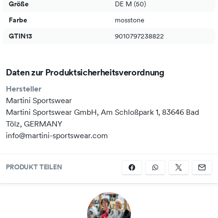
Größe
DE M (50)
zwickt, kratzt und rutscht nichts, auch wenn du voll in die
Farbe
mosstone
Pedale trittst.
GTIN13
9010797238822
Angaben zur Produktsicherheit:
Daten zur Produktsicherheitsverordnung
Hersteller:
Martini-Sportswear GmbH, Annaberg 133, A-
Hersteller
5524 Annaberg, E-Mail:
join@martini-sportswear.at
Martini Sportswear
Martini Sportswear GmbH, Am Schloßpark 1, 83646 Bad
Tölz, GERMANY
info@martini-sportswear.com
PRODUKT TEILEN