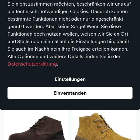
Sie nicht zustimmen möchten, beschränken wir uns auf
die technisch-notwendigen Cookies. Dadurch können
ALLE FILTER
bestimmte Funktionen nicht oder nur eingeschränkt
genutzt werden. Aber keine Sorge! Wenn Sie diese
Funktionen doch nutzen wollen, weisen wir Sie an Ort
Marken
Farbe
Größe
und Stelle noch einmal auf die Einstellungen hin, damit
Sie auch im Nachhinein Ihre Freigabe erteilen können.
Alle Optionen und weitere Details finden Sie in der
RING CENTER
Datenschutzerklärung
.
Alles zurücksetzen
Anbieter
Einstellungen
1.873 Produkte
Einverstanden