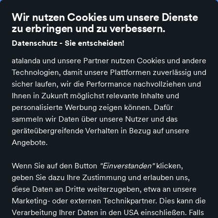
Die besten Einzelhändler Deutschlands online
Wir nutzen Cookies um unsere Dienste
zu erbringen und zu verbessern.
Datenschutz - Sie entscheiden!
atalanda und unsere Partner nutzen Cookies und andere
Technologien, damit unsere Plattformen zuverlässig und
Alle Kategorien
Neuheiten
Angebote
Bücher & Medien
Bürobe
sicher laufen, wir die Performance nachvollziehen und
Ihnen in Zukunft möglichst relevante Inhalte und
personalisierte Werbung zeigen können. Dafür
sammeln wir Daten über unsere Nutzer und das
RING CENTER
geräteübergreifende Verhalten in Bezug auf unsere
Angebote.
Rufen Sie uns an
Schreiben Sie uns
+49 2133 500895
E-Mail senden
Wenn Sie auf den Button
"Einverstanden"
klicken,
geben Sie dazu Ihre Zustimmung und erlauben uns,
Zum Profil
diese Daten an Dritte weiterzugeben, etwa an unsere
Mehr erfahren
Marketing- oder externen Technikpartner. Dies kann die
Verarbeitung Ihrer Daten in den USA einschließen. Falls