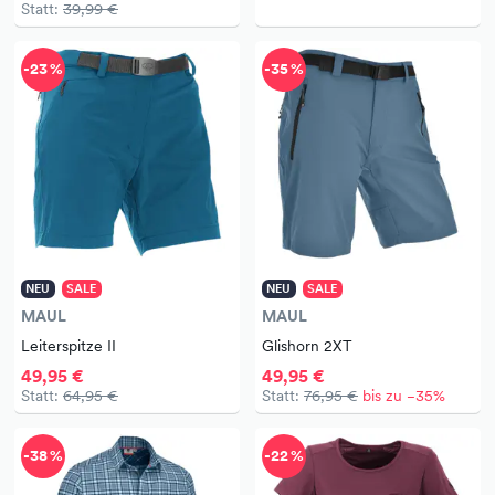
Statt:
39,99 €
-23 %
-35 %
NEU
SALE
NEU
SALE
MAUL
MAUL
Leiterspitze II
Glishorn 2XT
49,95 €
49,95 €
Statt:
64,95 €
Statt:
76,95 €
bis zu −35%
-38 %
-22 %