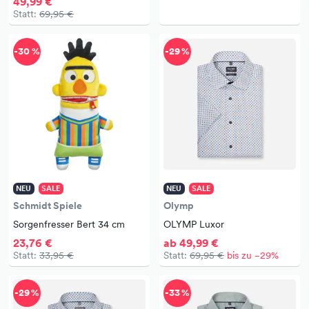
49,99 €
Statt:
69,95 €
-30 %
-29 %
NEU
SALE
NEU
SALE
Schmidt Spiele
Olymp
Sorgenfresser Bert 34 cm
OLYMP Luxor
23,76 €
ab 49,99 €
Statt:
33,95 €
Statt:
69,95 €
bis zu −29%
-29 %
-33 %