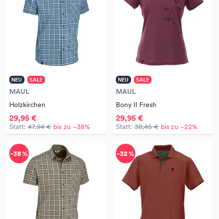
NEU
SALE
NEU
SALE
MAUL
MAUL
Holzkirchen
Bony II Fresh
29,95 €
29,95 €
Statt:
47,94 €
bis zu −38%
Statt:
38,45 €
bis zu −22%
-38 %
-32 %