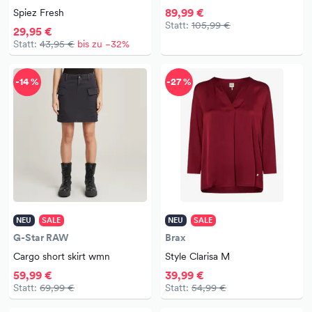
89,99 €
Spiez Fresh
Statt:
105,99 €
29,95 €
Statt:
43,95 €
bis zu −32%
-14 %
-27 %
NEU
SALE
NEU
SALE
G-Star RAW
Brax
Cargo short skirt wmn
Style Clarisa M
59,99 €
39,99 €
Statt:
69,99 €
Statt:
54,99 €