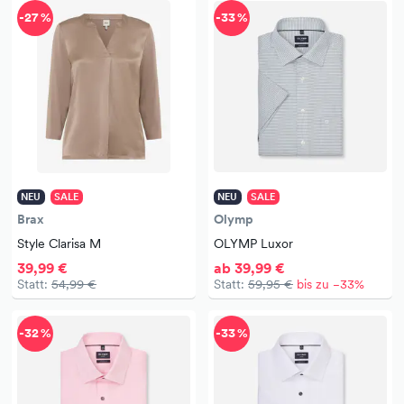
-27 %
-33 %
NEU
SALE
NEU
SALE
Brax
Olymp
Style Clarisa M
OLYMP Luxor
39,99 €
ab 39,99 €
Statt:
54,99 €
Statt:
59,95 €
bis zu −33%
-32 %
-33 %