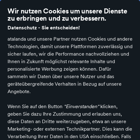
Die besten Einzelhändler Deutschlands online
Wir nutzen Cookies um unsere Dienste
zu erbringen und zu verbessern.
Datenschutz - Sie entscheiden!
atalanda und unsere Partner nutzen Cookies und andere
Technologien, damit unsere Plattformen zuverlässig und
Alle Kategorien
Neuheiten
Angebote
Bücher & Medien
Bürobe
sicher laufen, wir die Performance nachvollziehen und
Ihnen in Zukunft möglichst relevante Inhalte und
personalisierte Werbung zeigen können. Dafür
Produkte
in Deutschland
sammeln wir Daten über unsere Nutzer und das
geräteübergreifende Verhalten in Bezug auf unsere
Angebote.
ALLE FILTER
Wenn Sie auf den Button
"Einverstanden"
klicken,
geben Sie dazu Ihre Zustimmung und erlauben uns,
Marken
Farbe
Größe
diese Daten an Dritte weiterzugeben, etwa an unsere
Marketing- oder externen Technikpartner. Dies kann die
Verarbeitung Ihrer Daten in den USA einschließen. Falls
Alle