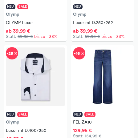
NEU
SALE
NEU
Olymp
Olymp
OLYMP Luxor
Luxor mf D.250/252
ab 39,99 €
ab 39,99 €
Statt:
59,95 €
bis zu −33%
Statt:
59,95 €
bis zu −33%
-29 %
-16 %
NEU
SALE
NEU
SALE
Olymp
FELIZA10
129,95 €
Luxor mf D.400/250
Statt:
154,95 €