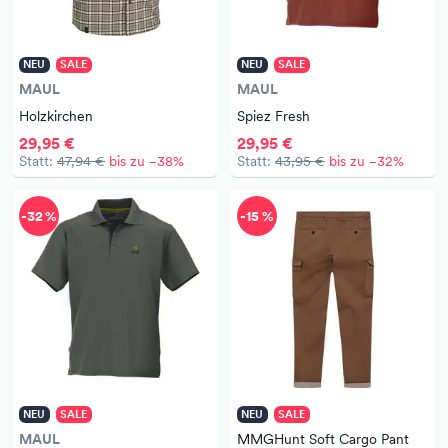
NEU
SALE
NEU
SALE
MAUL
MAUL
Holzkirchen
Spiez Fresh
29,95 €
29,95 €
Statt:
47,94 €
bis zu −38%
Statt:
43,95 €
bis zu −32%
-32 %
-15 %
NEU
SALE
NEU
SALE
MAUL
MMGHunt Soft Cargo Pant