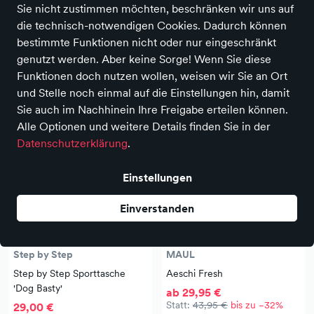
Alles zurücksetzen
Sie nicht zustimmen möchten, beschränken wir uns auf
Sales
die technisch-notwendigen Cookies. Dadurch können
bestimmte Funktionen nicht oder nur eingeschränkt
5.674 Produkte
genutzt werden. Aber keine Sorge! Wenn Sie diese
Funktionen doch nutzen wollen, weisen wir Sie an Ort
und Stelle noch einmal auf die Einstellungen hin, damit
-27 %
-32 %
Sie auch im Nachhinein Ihre Freigabe erteilen können.
Alle Optionen und weitere Details finden Sie in der
Datenschutzerklärung
.
Einstellungen
Einverstanden
NEU
SALE
NEU
SALE
Step by Step
MAUL
Step by Step Sporttasche
Aeschi Fresh
'Dog Basty'
ab 29,95 €
Statt:
43,95 €
bis zu −32%
29,00 €