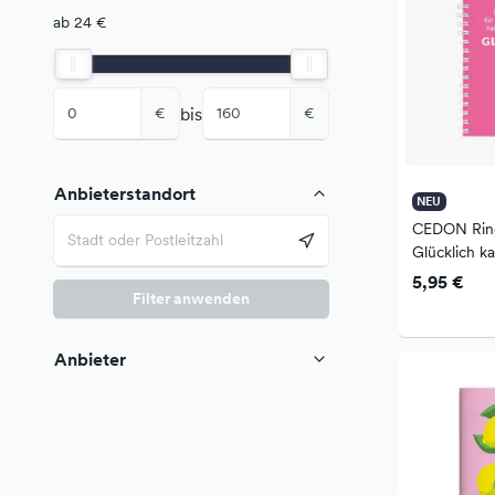
ab 24 €
bis
€
€
Anbieterstandort
NEU
CEDON Ring
Glücklich ka
5,95 €
Filter anwenden
Anbieter