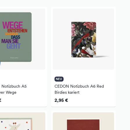
NEU
Notizbuch A5
CEDON Notizbuch A6 Red
ver Wege
Birdies kariert
€
2,95 €