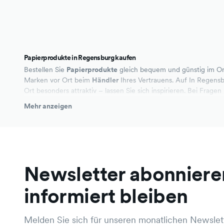
Papierprodukte in Regensburg kaufen
Bestellen Sie
Papierprodukte
gleich bequem und günstig im On
Marken vor Ort beim
Händler
Ihres Vertrauens. Auf In Regensb
Ort besonders attraktiv – lassen Sie sich inspirieren. Bei Fragen
Bequem online kaufen
Mehr anzeigen
Same Day Lieferung möglich
Aktuelle Angebote
Online reservieren, selbst abholen
Newsletter abonniere
informiert bleiben
Melden Sie sich für unseren monatlichen Newslett