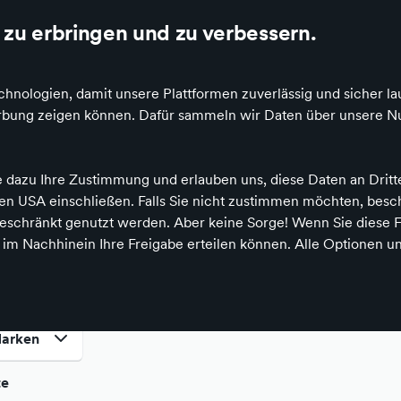
 Idealo und Google
Die besten Einzelhändler Deutschlands online
zu erbringen und zu verbessern.
hnologien, damit unsere Plattformen zuverlässig und sicher la
Werbung zeigen können. Dafür sammeln wir Daten über unsere Nu
e dazu Ihre Zustimmung und erlauben uns, diese Daten an Drit
 den USA einschließen. Falls Sie nicht zustimmen möchten, bes
rprodukte
schränkt genutzt werden. Aber keine Sorge! Wenn Sie diese F
n Regensburg
h im Nachhinein Ihre Freigabe erteilen können. Alle Optionen un
arken
te