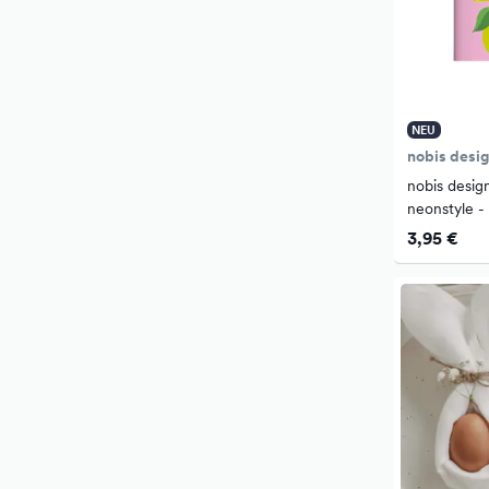
NEU
nobis desi
nobis desig
neonstyle -
3,95 €