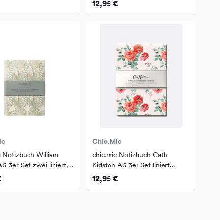
gepunktet
12,95 €
ic
Chic.Mic
c Notizbuch William
chic.mic Notizbuch Cath
6 3er Set zwei liniert,
Kidston A6 3er Set liniert
blanko
blanko gepunktet
€
12,95 €