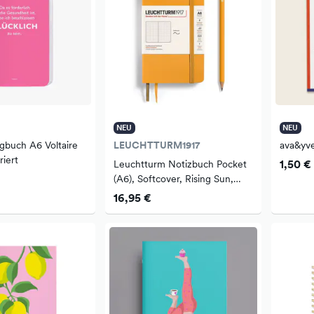
NEU
NEU
buch A6 Voltaire
LEUCHTTURM1917
ava&yve
riert
1,50 €
Leuchtturm Notizbuch Pocket
(A6), Softcover, Rising Sun,
Dotted
16,95 €