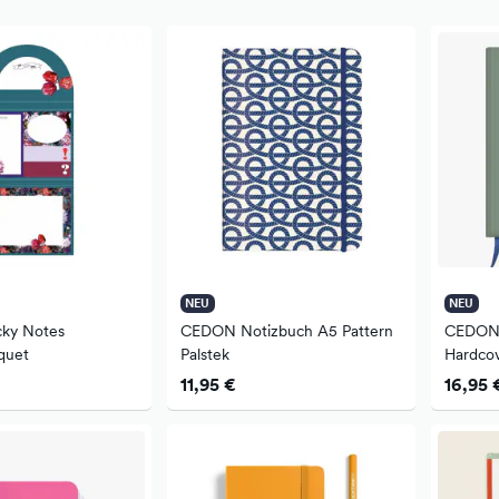
NEU
NEU
ky Notes
CEDON Notizbuch A5 Pattern
CEDON 
quet
Palstek
Hardco
11,95 €
16,95 