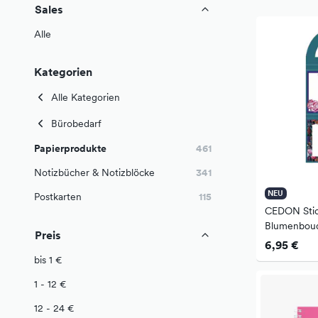
Sales
Alle
Kategorien
Alle Kategorien
Bürobedarf
Papierprodukte
461
Notizbücher & Notizblöcke
341
NEU
Postkarten
115
CEDON Stic
Blumenbou
Preis
6,95 €
bis 1 €
1 - 12 €
12 - 24 €