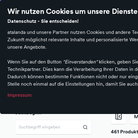
Stationäre Händler in Regensburg
Ø 4.7 Sterne Bewertung auf
Wir nutzen Cookies um unsere Dienste 
Datenschutz - Sie entscheiden!
atalanda und unsere Partner nutzen Cookies und andere Tec
Produktkategorien
Anbieter
Marken
Zukunft möglichst relevante Inhalte und personalisierte 
unsere Angebote.
Wenn Sie auf den Button
"Einverstanden"
klicken, geben Si
Technikpartner. Dies kann die Verarbeitung Ihrer Daten in
Einkaufen in Regensburg
Bürobedarf
Schreibwaren
Papie
Dadurch können bestimmte Funktionen nicht oder nur einge
Papierprodukte i
Stelle noch einmal auf die Einstellungen hin, damit Sie auc
Impressum
Suchbegriff
M
461 Produk