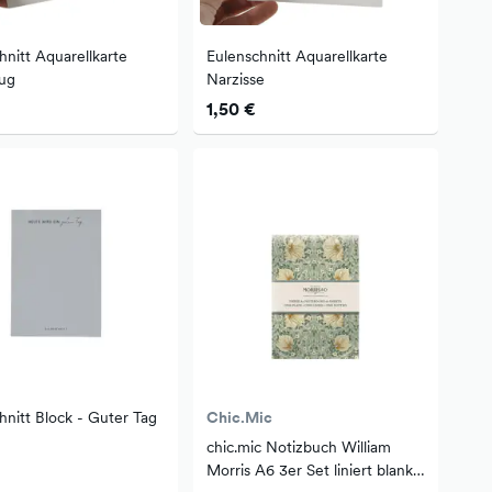
hnitt Aquarellkarte
Eulenschnitt Aquarellkarte
ug
Narzisse
1,50 €
hnitt Block - Guter Tag
Chic.Mic
chic.mic Notizbuch William
Morris A6 3er Set liniert blanko