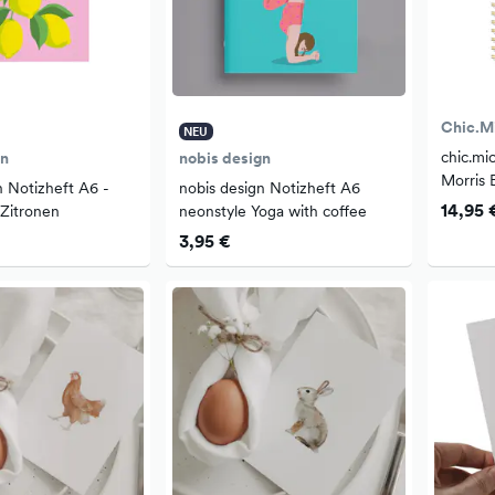
Chic.M
NEU
chic.mi
gn
nobis design
Morris B
n Notizheft A6 -
nobis design Notizheft A6
14,95 
 Zitronen
neonstyle Yoga with coffee
3,95 €