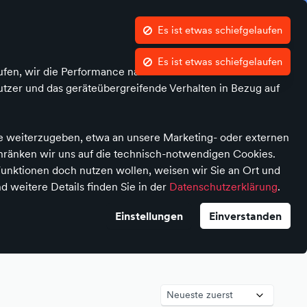
Es ist etwas schiefgelaufen
Es ist etwas schiefgelaufen
Was ist atalanda?
Kontrast
Mein Konto
Wunschliste
Warenkorb
ufen, wir die Performance nachvollziehen und Ihnen in
tzer und das geräteübergreifende Verhalten in Bezug auf
te weiterzugeben, etwa an unsere Marketing- oder externen
chränken wir uns auf die technisch-notwendigen Cookies.
unktionen doch nutzen wollen, weisen wir Sie an Ort und
d weitere Details finden Sie in der
Datenschutzerklärung
.
Einstellungen
Einverstanden