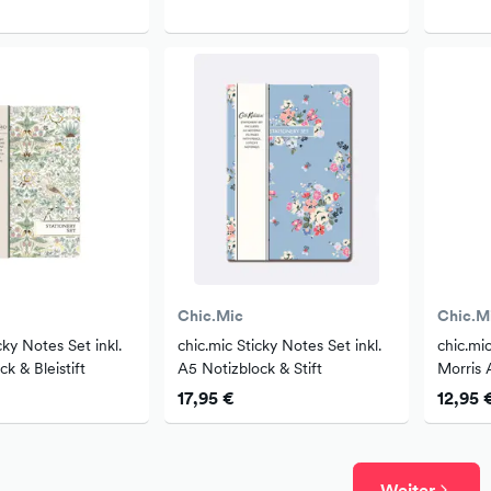
Chic.Mic
Chic.M
cky Notes Set inkl.
chic.mic Sticky Notes Set inkl.
chic.mi
k & Bleistift
A5 Notizblock & Stift
Morris A
einmal 
17,95 €
12,95 
Weiter