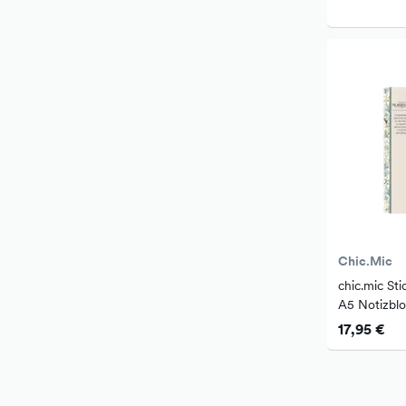
Chic.Mic
chic.mic Sti
A5 Notizbloc
17,95 €