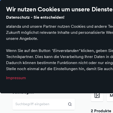
Über 207.000 zufriedene Kunden & Kundinnen
Ø 4.7 Sterne Be
Wir nutzen Cookies um unsere Dienste 
Datenschutz - Sie entscheiden!
atalanda und unsere Partner nutzen Cookies und andere Tec
Produktkategorien
Sales
Neuheiten
Mark
Zukunft möglichst relevante Inhalte und personalisierte 
unsere Angebote.
Wenn Sie auf den Button
"Einverstanden"
klicken, geben Si
Technikpartner. Dies kann die Verarbeitung Ihrer Daten in
Einkaufen in Deutschland
Fashion & Accessoires
Schuhe
S
Dadurch können bestimmte Funktionen nicht oder nur einge
Mokassins 2026 S
Stelle noch einmal auf die Einstellungen hin, damit Sie auc
Impressum
Suchbegriff
M
2 Produkte