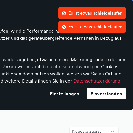
e
Was ist atalanda?
Es ist etwas schiefgelaufen
Es ist etwas schiefgelaufen
Kontrast
Mein Konto
Wunschliste
Warenkorb
ufen, wir die Performance nachvollziehen und Ihnen in
tzer und das geräteübergreifende Verhalten in Bezug auf
te weiterzugeben, etwa an unsere Marketing- oder externen
chränken wir uns auf die technisch-notwendigen Cookies.
unktionen doch nutzen wollen, weisen wir Sie an Ort und
d weitere Details finden Sie in der
Datenschutzerklärung
.
Einstellungen
Einverstanden