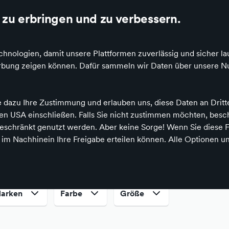
wertung auf Idealo und Google
Die besten Einzelhändler Deutschlands onlin
zu erbringen und zu verbessern.
hnologien, damit unsere Plattformen zuverlässig und sicher la
en
Werbung zeigen können. Dafür sammeln wir Daten über unsere Nu
e dazu Ihre Zustimmung und erlauben uns, diese Daten an Drit
 den USA einschließen. Falls Sie nicht zustimmen möchten, bes
lipper
Mokassins
schränkt genutzt werden. Aber keine Sorge! Wenn Sie diese F
hop
h im Nachhinein Ihre Freigabe erteilen können. Alle Optionen un
arken
Farbe
Größe