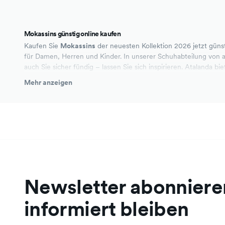
Mokassins günstig online kaufen
Kaufen Sie
Mokassins
der neuesten Kollektion 2026 jetzt güns
für Damen, Herren und Kinder. In unserer Schuhabteilung von a
auch Sie sicher fündig – lassen Sie sich inspirieren. Atalanda bi
Online Markplatz.
Mehr anzeigen
Bequem auf Rechnung kaufen
Einfache Bestellung
Aktuelle Angebote
Newsletter abonniere
informiert bleiben