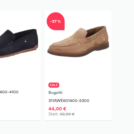
-37 %
SALE
400-4100
Bugatti
311AWE601400-5300
44,00 €
Statt:
69,99 €