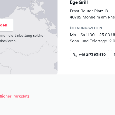
Ege Grill
 Sie eine köstliche Pizza oder
undliches Auftreten und die
Ernst-Reuter-Platz 18
wir viel Wert auf die Frische
40789 Monheim am Rhe
 der Speisen. Ob Döner oder
aden
ÖFFNUNGSZEITEN
 freut sich, Ihnen Ihr
Mo – Sa 11.00 – 23.00 U
ch alkoholische sowie
nnen die Einbettung solcher
Sonn- und Feiertage 12.
lockieren.
werden. Immer lecker und
Herr Ates in Monheim am Rhein
+49 2173 931530
tlicher Parkplatz