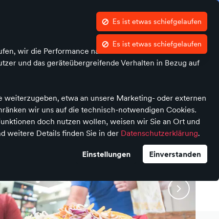
Es ist etwas schiefgelaufen
Es ist etwas schiefgelaufen
e
Was ist atalanda?
Kontrast
Mein Konto
Wunschliste
Warenkorb
ufen, wir die Performance nachvollziehen und Ihnen in
tzer und das geräteübergreifende Verhalten in Bezug auf
te weiterzugeben, etwa an unsere Marketing- oder externen
chränken wir uns auf die technisch-notwendigen Cookies.
unktionen doch nutzen wollen, weisen wir Sie an Ort und
d weitere Details finden Sie in der
Datenschutzerklärung
.
Einstellungen
Einverstanden