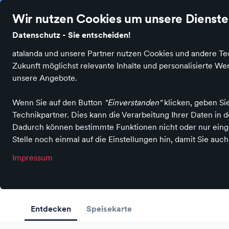
Über 207.000 zufriedene Kunden & Kundinnen
Ø 4.7 Sterne Be
Wir nutzen Cookies um unsere Dienste 
Datenschutz - Sie entscheiden!
atalanda und unsere Partner nutzen Cookies und andere Tec
Produktkategorien
Sales
Neuheiten
Mark
Zukunft möglichst relevante Inhalte und personalisierte 
unsere Angebote.
Wenn Sie auf den Button
"Einverstanden"
klicken, geben Si
Technikpartner. Dies kann die Verarbeitung Ihrer Daten in
Imbiss
Dadurch können bestimmte Funktionen nicht oder nur einge
Ege Grill
Stelle noch einmal auf die Einstellungen hin, damit Sie auc
Impressum
in Monheim am Rhein
Entdecken
Speisekarte