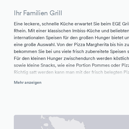
Ihr Familien Grill
Eine leckere, schnelle Küche erwartet Sie beim EGE Gri
Rhein. Mit einer klassischen Imbiss-Küche und beliebte
internationalen Speisen für den großen Hunger bietet un
eine große Auswahl. Von der Pizza Margherita bis hin 
bekommen Sie bei uns viele frisch zubereitete Speisen 
Für den kleinen Hunger zwischendurch werden köstlich
sowie kleine Snacks, wie eine Portion Pommes oder Piz
Richtig satt werden kann man mit der frisch belegten 
der knackigen Salate mit wählbarem Dressing. Vegetari
Mehr anzeigen
hochwertigen Zutaten runden unser Speisenangebot ab. 
Bedienung zeichnet unseren Service im EGE Grill in M
Schnelle Lieferungen und viel Geschmack
Neben dem Verkauf von Speisen in unserem Imbiss in M
alle Gerichte gerne auch zu Ihnen nach Hause. Unser zuv