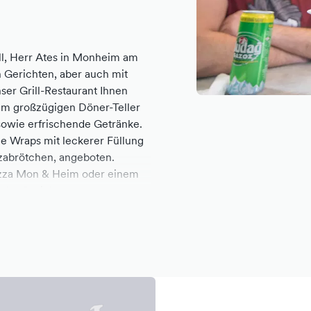
ll, Herr Ates in Monheim am
n Gerichten, aber auch mit
ser Grill-Restaurant Ihnen
zum großzügigen Döner-Teller
sowie erfrischende Getränke.
e Wraps mit leckerer Füllung
zabrötchen, angeboten.
Pizza Mon & Heim oder einem
sche Gerichte aus
Eine schnelle und freundliche
onheim am Rhein aus.
onheim am Rhein liefern wir
erlässiger Lieferdienst bringt