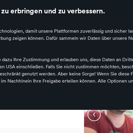
wertung auf Idealo und Google
Die besten Einzelhändler Deutschlands onlin
zu erbringen und zu verbessern.
hnologien, damit unsere Plattformen zuverlässig und sicher la
en
Werbung zeigen können. Dafür sammeln wir Daten über unsere Nu
e dazu Ihre Zustimmung und erlauben uns, diese Daten an Drit
 den USA einschließen. Falls Sie nicht zustimmen möchten, bes
schränkt genutzt werden. Aber keine Sorge! Wenn Sie diese F
h im Nachhinein Ihre Freigabe erteilen können. Alle Optionen un