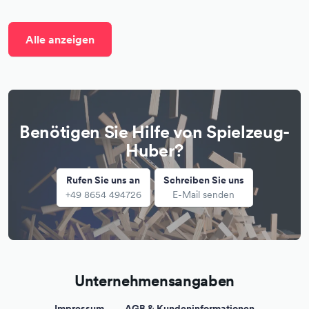
Alle anzeigen
Benötigen Sie Hilfe von Spielzeug-
Huber?
Rufen Sie uns an
Schreiben Sie uns
+49 8654 494726
E-Mail senden
Unternehmensangaben
Impressum
AGB & Kundeninformationen