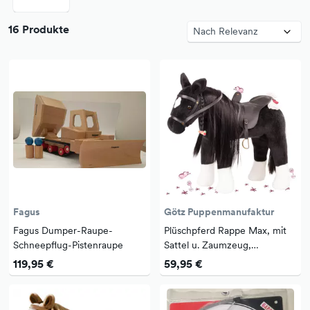
16 Produkte
Fagus
Götz Puppenmanufaktur
Fagus Dumper-Raupe-
Plüschpferd Rappe Max, mit
Schneepflug-Pistenraupe
Sattel u. Zaumzeug,
Frisierbürste, Picknickdecke
119,95 €
59,95 €