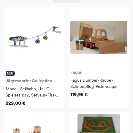
Fagus
NEU
Fagus Dumper-Raupe-
Jägerndorfer Collection
Schneepflug-Pistenraupe
Modell-Seilbahn, Uni-G
119,95 €
Spielset 1:32, Servaus-Fiss-
Ladis, blau-gelb, von
229,00 €
Jägerndorfer