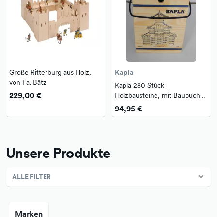
Große Ritterburg aus Holz,
Kapla
von Fa. Bätz
Kapla 280 Stück
229,00 €
Holzbausteine, mit Baubuch
grün
94,95 €
Unsere Produkte
ALLE FILTER
Marken