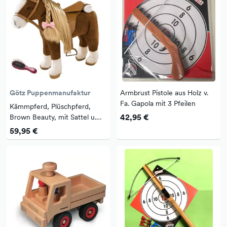
Götz Puppenmanufaktur
Armbrust Pistole aus Holz v.
Fa. Gapola mit 3 Pfeilen
Kämmpferd, Plüschpferd,
42,95 €
Brown Beauty, mit Sattel u.
Zaumzeug, Frisierbürste,
59,95 €
Picknickdecke