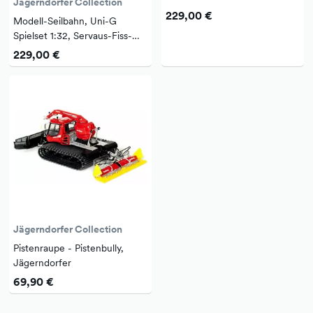
Jägerndorfer Collection
229,00 €
Modell-Seilbahn, Uni-G
Spielset 1:32, Servaus-Fiss-
Ladis, blau-gelb, von
229,00 €
Jägerndorfer
Jägerndorfer Collection
Pistenraupe - Pistenbully,
Jägerndorfer
69,90 €