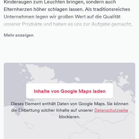
Kinderaugen zum Leuchten bringen, sondern auch
Elternherzen höher schlagen lassen. Als traditionsreiches
Unternehmen legen wir großen Wert auf die Qualität
unserer Produkte und haben es uns zur Aufgabe gemacht,
Ihnen nur ausgewählte, geprüfte und pädagogisch
Mehr anzeigen
wertvolle Spielwaren anzubieten. Unser Lagerverkauf im
Internetshop ermöglicht es Ihnen, bequem von zu Hause
aus in unserer breiten Produktpalette zu stöbern und die
perfekten Spielsachen für Ihre Lieben auszuwählen. Egal,
ob Sie nach klassischen Holzspielzeugen, innovativen
Lernspielen oder den neuesten Trends suchen, bei
Spielzeug-Huber werden Sie fündig. Unser Sortiment
Inhalte von Google Maps laden
umfasst Spielwaren aller Art und für jedes Alter, von
niedlichen Kuscheltieren bis hin zu komplexen Baukästen.
Dieses Element enthält Daten von Google Maps. Sie können
Doch wir bieten Ihnen mehr als nur eine Vielzahl an
die Einbettung solcher Inhalte auf unserer
Datenschutzseite
Produkten. Spielzeug-Huber steht für persönliche und
blockieren.
kompetente Beratung. Unser erfahrenes Team ist jederzeit
für Sie da, um Ihre Fragen zu beantworten und Ihnen bei
der Auswahl des passenden Spielzeugs zu helfen. Wir