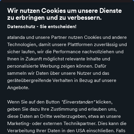
Die besten Einzelhändler Deutschlands online
Wir nutzen Cookies um unsere Dienste
zu erbringen und zu verbessern.
Datenschutz - Sie entscheiden!
atalanda und unsere Partner nutzen Cookies und andere
Technologien, damit unsere Plattformen zuverlässig und
Alle Kategorien
Neuheiten
Angebote
Bücher & Medien
Fashion
sicher laufen, wir die Performance nachvollziehen und
Ihnen in Zukunft möglichst relevante Inhalte und
Spielzeug
personalisierte Werbung zeigen können. Dafür
Spielzeug-Huber
sammeln wir Daten über unsere Nutzer und das
geräteübergreifende Verhalten in Bezug auf unsere
in Freilassing
Angebote.
Wenn Sie auf den Button
"Einverstanden"
klicken,
Entdecken
Produkte
geben Sie dazu Ihre Zustimmung und erlauben uns,
diese Daten an Dritte weiterzugeben, etwa an unsere
Marketing- oder externen Technikpartner. Dies kann die
Verarbeitung Ihrer Daten in den USA einschließen. Falls