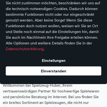
Sie nicht zustimmen möchten, beschränken wir uns auf
die technisch-notwendigen Cookies. Dadurch können
bestimmte Funktionen nicht oder nur eingeschränkt
genutzt werden. Aber keine Sorge! Wenn Sie diese
Funktionen doch nutzen wollen, weisen wir Sie an Ort
und Stelle noch einmal auf die Einstellungen hin, damit
Sie auch im Nachhinein Ihre Freigabe erteilen können.
Alle Optionen und weitere Details finden Sie in der
Inhalte von Youtube laden
Datenschutzerklärung
.
Einstellungen
Spielzeug-Huber: Qualitätsspielwaren und
Einverstanden
persönliche Beratung online!
Willkommen bei Spielzeug-Huber, Ihrem
vertrauenswürdigen Partner für hochwertige Spielwaren
und persönliche Beratung im Internet. Bei uns finden Sie
ein breites Sortiment an Spielzeugen, die nicht nur