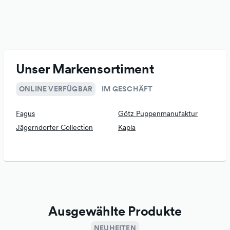
laden Sie herzlich ein, Teil der Spielzeug-Huber-Familie zu
werden und das Spielvergnügen in Ihrem Zuhause zu
maximieren.
Unser Markensortiment
ONLINE VERFÜGBAR
IM GESCHÄFT
Fagus
Götz Puppenmanufaktur
Jägerndorfer Collection
Kapla
Ausgewählte Produkte
NEUHEITEN