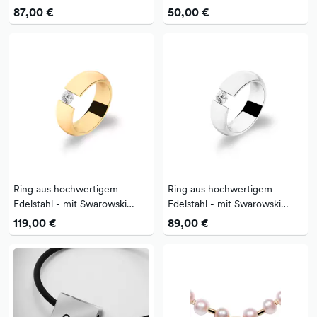
Gelbgold, 45 cm
inklusiv einer Silberkette in
87,00 €
50,00 €
Ankerform. Der Anhänger und
die Kett...
Ring aus hochwertigem
Ring aus hochwertigem
Edelstahl - mit Swarowski
Edelstahl - mit Swarowski
Zirconia - als Spannring
Zirconia - als Spannring
119,00 €
89,00 €
gefertigt - Veredelt mit 585
gefertigt
Gold