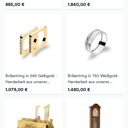
von Diamanten - Handarbeit
Meisterwerkstatt - mit
885,00 €
1.840,00 €
aus unserer Meisterwerkstatt
Brillanten und Diamanten
Brillantring in 585 Gelbgold -
Brillantring in 750 Weißgold-
Handarbeit aus unserer
Handarbeit aus unserer
Meisterwerkstatt - mit 8
Meisterwerkstatt - mit 43
1.079,00 €
1.480,00 €
weißen Brillanten und 8
Diamanten
schwarzen B...