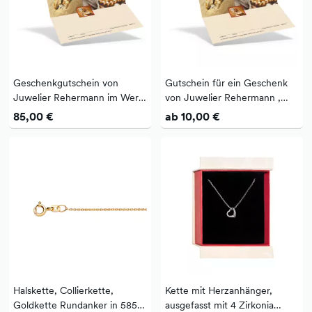
Geschenkgutschein von
Gutschein für ein Geschenk
Juwelier Rehermann im Wert
von Juwelier Rehermann ,
von 100 Euro
persönlich und doch praktisch
85,00 €
ab 10,00 €
Halskette, Collierkette,
Kette mit Herzanhänger,
Goldkette Rundanker in 585
ausgefasst mit 4 Zirkonia