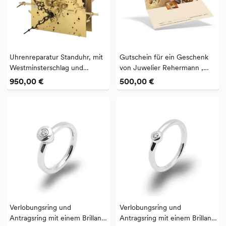
Uhrenreparatur Standuhr, mit
Gutschein für ein Geschenk
Westminsterschlag und
von Juwelier Rehermann ,
Beispielbilder
persönlich und doch praktisch
950,00 €
500,00 €
Verlobungsring und
Verlobungsring und
Antragsring mit einem Brillant
Antragsring mit einem Brillant