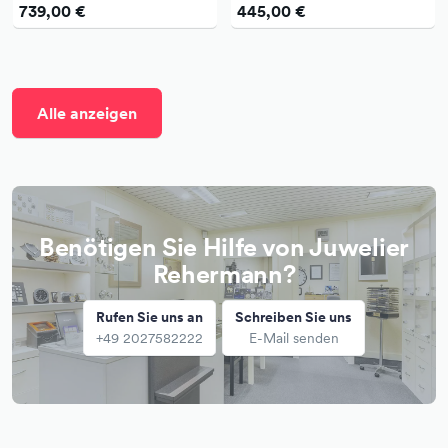
- Ring in 750 Weißgold –
- Ring in 750 Weißgold –
739,00 €
445,00 €
Handarbeit aus unserer
Handarbeit aus unserer
Meisterwerkstatt
Meisterwerkstatt
Alle anzeigen
Benötigen Sie Hilfe von Juwelier
Rehermann?
Rufen Sie uns an
Schreiben Sie uns
+49 2027582222
E-Mail senden