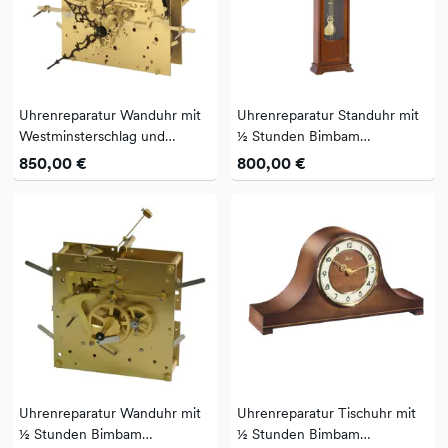
Uhrenreparatur Wanduhr mit
Uhrenreparatur Standuhr mit
Westminsterschlag und
½ Stunden Bimbam
Beispielbilder
Schlagwerk und Beispielbilder
850,00 €
800,00 €
Uhrenreparatur Wanduhr mit
Uhrenreparatur Tischuhr mit
½ Stunden Bimbam
½ Stunden Bimbam