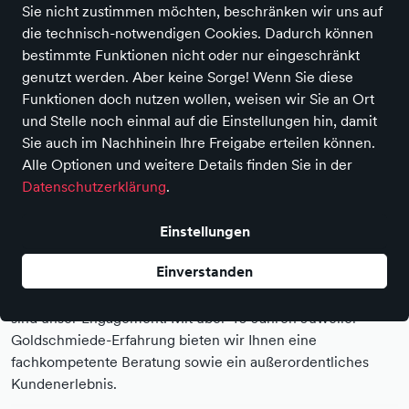
Sie nicht zustimmen möchten, beschränken wir uns auf
die technisch-notwendigen Cookies. Dadurch können
bestimmte Funktionen nicht oder nur eingeschränkt
genutzt werden. Aber keine Sorge! Wenn Sie diese
Funktionen doch nutzen wollen, weisen wir Sie an Ort
und Stelle noch einmal auf die Einstellungen hin, damit
Sie auch im Nachhinein Ihre Freigabe erteilen können.
Alle Optionen und weitere Details finden Sie in der
Datenschutzerklärung
.
Meisterwerkstatt für Schmuckanfertigungen
Einstellungen
und Uhrenreparaturen
Einverstanden
Leidenschaft zum Handwerk und Präzision in der
Gestaltung von Schmuckstücken und Uhrenreparaturen
sind unser Engagement. Mit über 40 Jahren Juwelier-
Goldschmiede-Erfahrung bieten wir Ihnen eine
fachkompetente Beratung sowie ein außerordentliches
Kundenerlebnis.