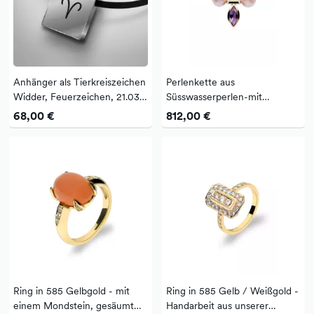
Anhänger als Tierkreiszeichen
Perlenkette aus
Widder, Feuerzeichen, 21.03.
Süsswasserperlen-mit
bis 20.04., von TeNo in
Amethyst Anhänger-
68,00 €
812,00 €
Edelstahl, antiallergen
Handarbeit aus unserer
Meisterwerkstatt, in 585
Gelbgold gefasst
Ring in 585 Gelbgold - mit
Ring in 585 Gelb / Weißgold -
einem Mondstein, gesäumt
Handarbeit aus unserer