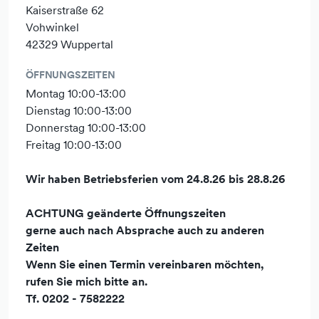
für Erfüllung Ihrer Wünsche
Kaiserstraße 62
und kann auch im Geschäft erworben werden.
Vohwinkel
42329 Wuppertal
Durch unser fachkundiges und kompetentes Team werden
Sie umfassend beraten.
ÖFFNUNGSZEITEN
Montag 10:00-13:00
Dienstag 10:00-13:00
Donnerstag 10:00-13:00
Freitag 10:00-13:00
Wir haben Betriebsferien vom 24.8.26 bis 28.8.26
ACHTUNG geänderte Öffnungszeiten
gerne auch nach Absprache auch zu anderen
Zeiten
Wenn Sie einen Termin vereinbaren möchten,
rufen Sie mich bitte an.
Tf. 0202 - 7582222