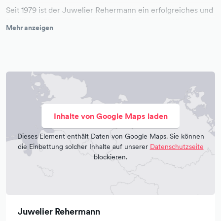
Seit 1979 ist der Juwelier Rehermann ein erfolgreiches und
familiengeführtes Unternehmen in Wuppertal. Wir legen
Mehr anzeigen
allerhöchsten Wert auf eine exklusive, individuelle und
ausführliche Beratung eines jeden Kunden. Mit viel Liebe
zum Detail möchten wir Ihre individuellen Wünsche in die
Realität umsetzen.
Wir bieten exklusive Schmuckstücke und individuelle
Anfertigungen.
Rund um das Thema Schmuck, Uhren, Edelsteine sowie
Inhalte von Google Maps laden
Reparaturen bieten wir Ihnen fachkompetenten Service
sowie jegliche Art der Dienstleistung an.
Dieses Element enthält Daten von Google Maps. Sie können
die Einbettung solcher Inhalte auf unserer
Datenschutzseite
Unser Team umfasst derzeit eine Diplom
blockieren.
Schmuckdesignerin, einen Goldschmiedemeister und
einen Uhrmachermeister. Vereinbaren Sie gerne einen
Termin mit uns.
Über Ihre Wünsche und Anregungen freuen wir uns.
Juwelier Rehermann
Unsere Ware im Internetauftritt dient als Inspirationsquelle