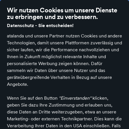
Die besten Einzelhändler Deutschlands online
Wir nutzen Cookies um unsere Dienste
zu erbringen und zu verbessern.
Datenschutz - Sie entscheiden!
atalanda und unsere Partner nutzen Cookies und andere
Technologien, damit unsere Plattformen zuverlässig und
Schmuck
sicher laufen, wir die Performance nachvollziehen und
Juwelier Rehermann
Ihnen in Zukunft möglichst relevante Inhalte und
personalisierte Werbung zeigen können. Dafür
in Wuppertal
sammeln wir Daten über unsere Nutzer und das
geräteübergreifende Verhalten in Bezug auf unsere
Angebote.
Entdecken
Services
Produkte
Wenn Sie auf den Button
"Einverstanden"
klicken,
geben Sie dazu Ihre Zustimmung und erlauben uns,
diese Daten an Dritte weiterzugeben, etwa an unsere
Marketing- oder externen Technikpartner. Dies kann die
Verarbeitung Ihrer Daten in den USA einschließen. Falls