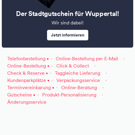
Der Stadtgutschein für Wuppertal!
Wir sind dabei!
Jetzt informieren
Telefonbestellung
Online-Bestellung per E-Mail
Online-Bestellung
Click & Collect
Check & Reserve
Taggleiche Lieferung
Kundenparkplätze
Verpackungsservice
Terminvereinbarung
Online-Beratung
Gutscheine
Produkt-Personalisierung
Änderungsservice