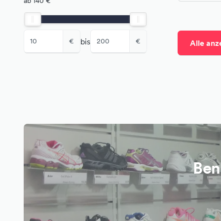
ab 140 €
bis
€
€
Alle anz
Ben