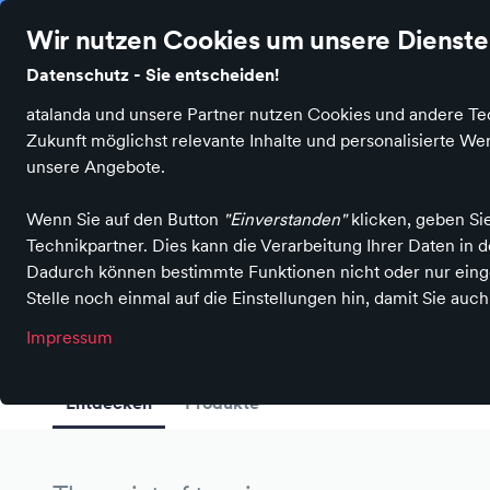
Stationäre Händler in Wuppertal
Ø 4.7 Sterne Bewertung auf I
Wir nutzen Cookies um unsere Dienste 
Datenschutz - Sie entscheiden!
atalanda und unsere Partner nutzen Cookies und andere Tec
Zukunft möglichst relevante Inhalte und personalisierte 
unsere Angebote.
Wenn Sie auf den Button
"Einverstanden"
klicken, geben Si
Fitness, Schuhe, Sport, Stadtgutschein-Akzeptanzstelle, Stad
Technikpartner. Dies kann die Verarbeitung Ihrer Daten in
Sport Hedtke
Dadurch können bestimmte Funktionen nicht oder nur einge
Stelle noch einmal auf die Einstellungen hin, damit Sie auc
in Wuppertal
Impressum
Entdecken
Produkte