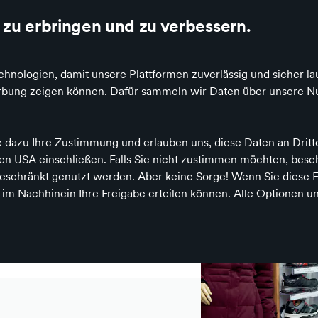
dealo und Google
Die besten Einzelhändler Deutschlands online
zu erbringen und zu verbessern.
hnologien, damit unsere Plattformen zuverlässig und sicher la
Werbung zeigen können. Dafür sammeln wir Daten über unsere Nu
e dazu Ihre Zustimmung und erlauben uns, diese Daten an Drit
tgutschein-Ausgabestelle
 den USA einschließen. Falls Sie nicht zustimmen möchten, bes
schränkt genutzt werden. Aber keine Sorge! Wenn Sie diese F
h im Nachhinein Ihre Freigabe erteilen können. Alle Optionen un