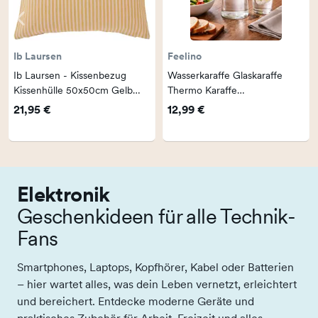
Ib Laursen
Feelino
Ib Laursen - Kissenbezug
Wasserkaraffe Glaskaraffe
Kissenhülle 50x50cm Gelb
Thermo Karaffe
Rosa Streifen 66244-00
Ausgießfunktion 360 Grad
21,95 €
12,99 €
850 ml
Elektronik
Geschenkideen für alle Technik-
Fans
Smartphones, Laptops, Kopfhörer, Kabel oder Batterien
– hier wartet alles, was dein Leben vernetzt, erleichtert
und bereichert. Entdecke moderne Geräte und