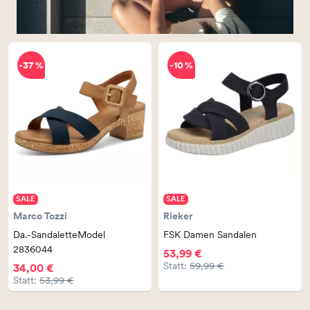
-37 %
-10 %
SALE
SALE
Marco Tozzi
Rieker
Da.-SandaletteModel
FSK Damen Sandalen
2836044
53,99 €
Statt:
59,99 €
34,00 €
Statt:
53,99 €