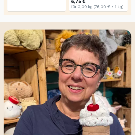
6,75 €
für 0,09 kg (75,00 € / 1 kg)
f