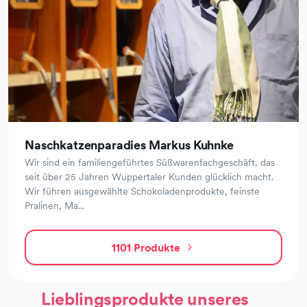
Naschkatzenparadies Markus Kuhnke
Wir sind ein familiengeführtes Süßwarenfachgeschäft, das
seit über 25 Jahren Wuppertaler Kunden glücklich macht.
Wir führen ausgewählte Schokoladenprodukte, feinste
Pralinen, Ma...
1101 Produkte
vom
Anbieter
Naschkatzenparadies
Lieblingsprodukte unseres
Markus