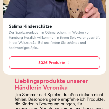
Salima Kinderschätze
Der Spielwarenladen in Othmarschen, im Westen von
Hamburg Herzlich willkommen in ihrem Spielwarengeschäft
in der Waitzstraße. Bei uns finden Sie schönes und
hochwertiges Spie...
5026 Produkte
vom
Anbieter
Salima
Lieblingsprodukte unserer
Kinderschätze
Händlerin Veronika
„Im Sommer darf Spielen draußen einfach nicht
fehlen. Besonders gerne empfehle ich Produkte,
die Kinder in Bewegung bringen, für
gemeinsame Abenteuer sorgen und lange Tage