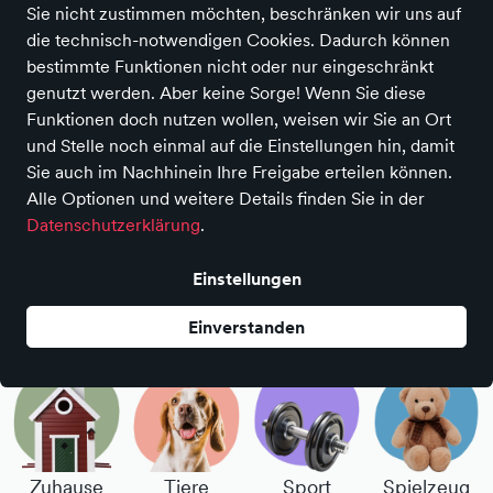
Sportswear für warme Tage
Sie nicht zustimmen möchten, beschränken wir uns auf
die technisch-notwendigen Cookies. Dadurch können
bestimmte Funktionen nicht oder nur eingeschränkt
Jetzt entdecken
genutzt werden. Aber keine Sorge! Wenn Sie diese
Funktionen doch nutzen wollen, weisen wir Sie an Ort
Entdecke unsere Produktwelten
und Stelle noch einmal auf die Einstellungen hin, damit
Sie auch im Nachhinein Ihre Freigabe erteilen können.
Alle Optionen und weitere Details finden Sie in der
Datenschutzerklärung
.
Einstellungen
Mode
Accessoires
Schuhe
Bücher
Einverstanden
Zuhause
Tiere
Sport
Spielzeug