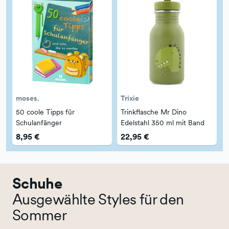
moses.
Trixie
R
50 coole Tipps für
Trinkflasche Mr Dino
Schulanfänger
Edelstahl 350 ml mit Band
8,95 €
22,95 €
Schuhe
Ausgewählte Styles für den
Sommer