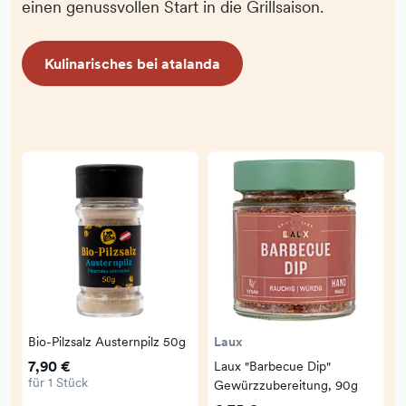
einen genussvollen Start in die Grillsaison.
Kulinarisches bei atalanda
Bio-Pilzsalz Austernpilz 50g
Laux
7,90 €
Laux "Barbecue Dip"
L
für 1 Stück
Gewürzzubereitung, 90g
B