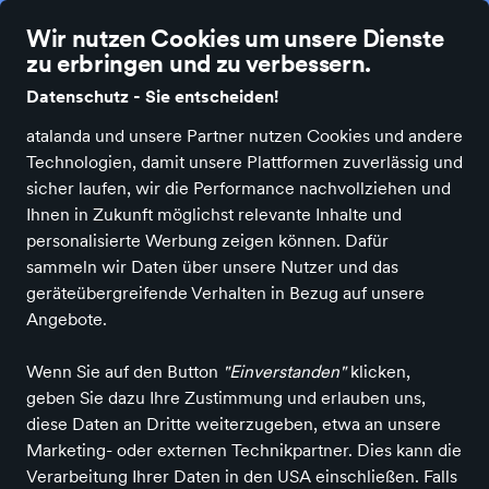
Über 207.000 zufriedene Kunden & Kundinnen
Wir nutzen Cookies um unsere Dienste
zu erbringen und zu verbessern.
Datenschutz - Sie entscheiden!
atalanda und unsere Partner nutzen Cookies und andere
Technologien, damit unsere Plattformen zuverlässig und
Alle Kategorien
Neuheiten
Angebote
Bücher & Medien
Bürobe
sicher laufen, wir die Performance nachvollziehen und
Ihnen in Zukunft möglichst relevante Inhalte und
personalisierte Werbung zeigen können. Dafür
sammeln wir Daten über unsere Nutzer und das
geräteübergreifende Verhalten in Bezug auf unsere
Angebote.
Wenn Sie auf den Button
"Einverstanden"
klicken,
geben Sie dazu Ihre Zustimmung und erlauben uns,
diese Daten an Dritte weiterzugeben, etwa an unsere
Marketing- oder externen Technikpartner. Dies kann die
Fit durch den Sommer
Verarbeitung Ihrer Daten in den USA einschließen. Falls