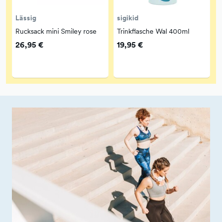
Lässig
sigikid
s
Rucksack mini Smiley rose
Trinkflasche Wal 400ml
26,95 €
19,95 €