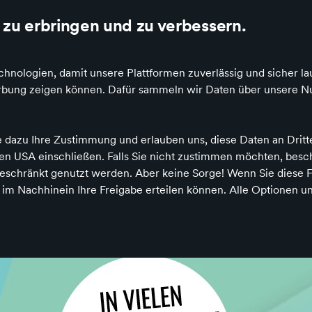
alo und Google
Die besten Einzelhändler Deutschlands online
zu erbringen und zu verbessern.
hnologien, damit unsere Plattformen zuverlässig und sicher la
Werbung zeigen können. Dafür sammeln wir Daten über unsere Nu
nale
Parken
ÖPNV
Förderhinweis
e dazu Ihre Zustimmung und erlauben uns, diese Daten an Drit
 den USA einschließen. Falls Sie nicht zustimmen möchten, bes
schränkt genutzt werden. Aber keine Sorge! Wenn Sie diese F
h im Nachhinein Ihre Freigabe erteilen können. Alle Optionen un
s Vielfalt
s Vielfalt
s Vielfalt
s Vielfalt
s Vielfalt
s Vielfalt