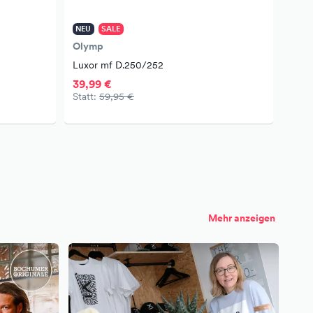
NEU
SALE
NEU
Olymp
Lasc
Luxor mf D.250/252
Elbs
39,99 €
39,9
Statt:
59,95 €
Letzt
−50
Mehr anzeigen