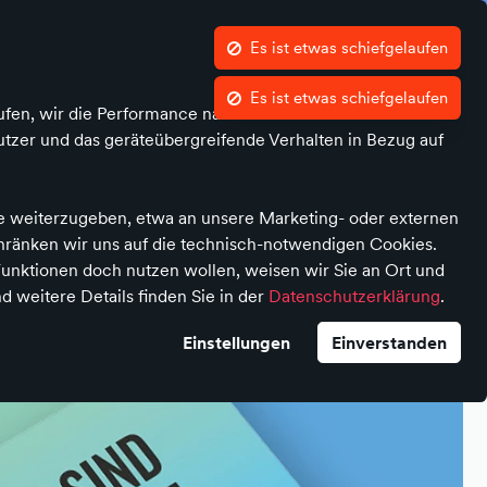
Was ist atalanda?
Kontrast
Mein Konto
Wunschliste
Warenkorb
ufen, wir die Performance nachvollziehen und Ihnen in
tzer und das geräteübergreifende Verhalten in Bezug auf
Stadtgutschein
te weiterzugeben, etwa an unsere Marketing- oder externen
chränken wir uns auf die technisch-notwendigen Cookies.
unktionen doch nutzen wollen, weisen wir Sie an Ort und
d weitere Details finden Sie in der
Datenschutzerklärung
.
Einstellungen
Einverstanden