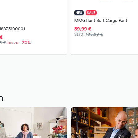
NEU
SALE
MMGHunt Soft Cargo Pant
89,99 €
- 18833100001
Statt:
105,99 €
 €
95 €
bis zu −30%
m