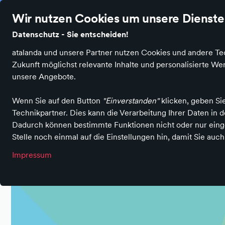
Stationäre Händler in Bochum
Ø 4.7 Sterne Bewertung auf Ide
Wir nutzen Cookies um unsere Dienste 
Datenschutz - Sie entscheiden!
atalanda und unsere Partner nutzen Cookies und andere Tec
Zukunft möglichst relevante Inhalte und personalisierte 
Produktkategorien
Anbieter
Bochumer Origi
unsere Angebote.
Wenn Sie auf den Button
"Einverstanden"
klicken, geben Si
Technikpartner. Dies kann die Verarbeitung Ihrer Daten in
Dadurch können bestimmte Funktionen nicht oder nur einge
Stelle noch einmal auf die Einstellungen hin, damit Sie auc
Impressum
Entdecke Bochum
Entdecke Bochum
Entdecke Bochum
Entdecke Bochum
Entdecke Bochum
Entdecke Bochum
jetzt digital!
jetzt digital!
jetzt digital!
jetzt digital!
jetzt digital!
jetzt digital!