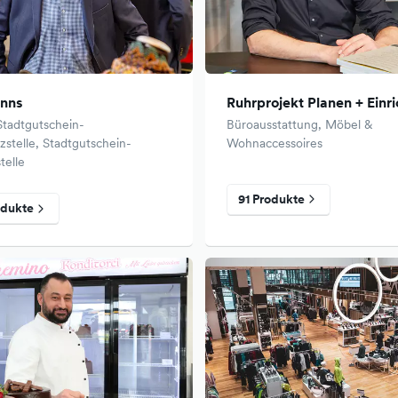
nns
Ruhrprojekt Planen + Einr
Stadtgutschein-
Büroausstattung, Möbel &
stelle, Stadtgutschein-
Wohnaccessoires
telle
91 Produkte
odukte