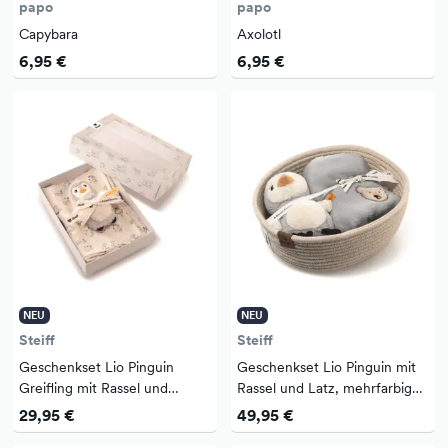
papo
papo
Capybara
Axolotl
6,95 €
6,95 €
NEU
NEU
Steiff
Steiff
Geschenkset Lio Pinguin
Geschenkset Lio Pinguin mit
Greifling mit Rassel und
Rassel und Latz, mehrfarbig
Spucktuch, mehrfarbig 20 cm
22 cm
29,95 €
49,95 €