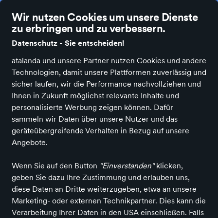
Die besten Einzelhändler Deutschlands online
Wir nutzen Cookies um unsere Dienste
zu erbringen und zu verbessern.
Datenschutz - Sie entscheiden!
atalanda und unsere Partner nutzen Cookies und andere
Technologien, damit unsere Plattformen zuverlässig und
Alle Kategorien
Neuheiten
Angebote
Bücher & Medien
Fashion
sicher laufen, wir die Performance nachvollziehen und
Ihnen in Zukunft möglichst relevante Inhalte und
personalisierte Werbung zeigen können. Dafür
sammeln wir Daten über unsere Nutzer und das
geräteübergreifende Verhalten in Bezug auf unsere
Einkaufen in Bochum
Spielzeuge & Spiele
Angebote.
Spielwaren in Bochum
Wenn Sie auf den Button
"Einverstanden"
klicken,
geben Sie dazu Ihre Zustimmung und erlauben uns,
ALLE FILTER
diese Daten an Dritte weiterzugeben, etwa an unsere
Marketing- oder externen Technikpartner. Dies kann die
Verarbeitung Ihrer Daten in den USA einschließen. Falls
Marken
Farbe