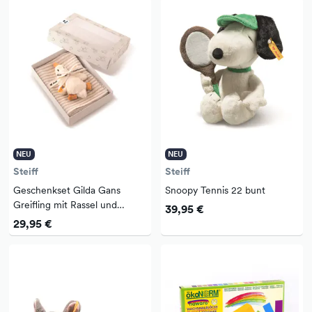
NEU
NEU
Steiff
Steiff
Geschenkset Gilda Gans
Snoopy Tennis 22 bunt
Greifling mit Rassel und
39,95 €
Spucktuch, mehrfarbig 20 cm
29,95 €