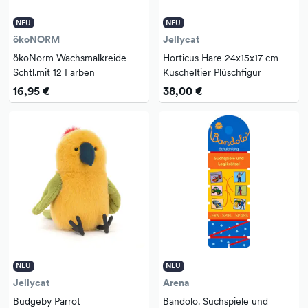
NEU
NEU
ökoNORM
Jellycat
ökoNorm Wachsmalkreide
Horticus Hare 24x15x17 cm
Schtl.mit 12 Farben
Kuscheltier Plüschfigur
16,95 €
38,00 €
NEU
NEU
Jellycat
Arena
Budgeby Parrot
Bandolo. Suchspiele und