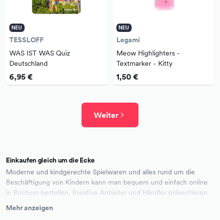
NEU
NEU
TESSLOFF
Legami
WAS IST WAS Quiz
Meow Highlighters -
Deutschland
Textmarker - Kitty
6,95 €
1,50 €
Weiter
Einkaufen gleich um die Ecke
Moderne und kindgerechte Spielwaren und alles rund um die
Beschäftigung von Kindern kann man bequem und einfach online
in Bochum bestellen. Kreative Anbieter und Händler präsentieren
hier ausgesuchte und absolut tolle Kinder Spielwaren, die jedes
Mehr anzeigen
Augenpaar strahlen lassen werden. Ob als einzigartige Idee zum