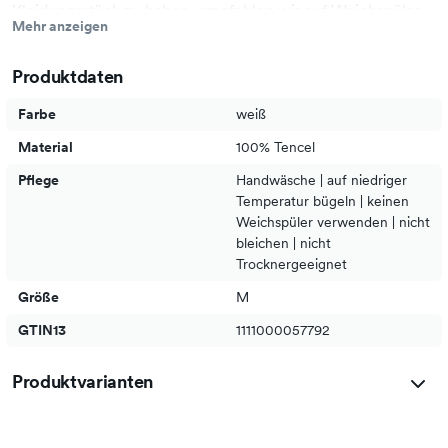
Kleidungsstück zu haben, empfehlen wir auf Weichspüler
Mehr anzeigen
und den Trockner zu verzichten.
Produktdaten
Ob für das nächste Business-Meeting, einen entspannten
Brunch oder einfach nur für einen stilvollen Auftritt im
Farbe
weiß
Alltag – das Hemd Caracas ist immer die richtige Wahl.
Material
100% Tencel
Pflege
Handwäsche | auf niedriger
Temperatur bügeln | keinen
Weichspüler verwenden | nicht
bleichen | nicht
Trocknergeeignet
Größe
M
GTIN13
1111000057792
Produktvarianten