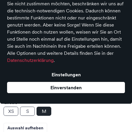
Sie nicht zustimmen möchten, beschränken wir uns auf
die technisch-notwendigen Cookies. Dadurch können
bestimmte Funktionen nicht oder nur eingeschränkt
genutzt werden. Aber keine Sorge! Wenn Sie diese
Funktionen doch nutzen wollen, weisen wir Sie an Ort
und Stelle noch einmal auf die Einstellungen hin, damit
Sie auch im Nachhinein Ihre Freigabe erteilen können.
amt. Studio
Alle Optionen und weitere Details finden Sie in der
Hemd Caracas
Datenschutzerklärung
.
Preis
99,50 €
inkl. MwSt.,
zzgl. Versandkosten
Einstellungen
Farbe
Einverstanden
Größe
XS
S
M
Auswahl aufheben