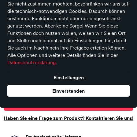
Sie nicht zustimmen möchten, beschränken wir uns auf
die technisch-notwendigen Cookies. Dadurch können
bestimmte Funktionen nicht oder nur eingeschränkt
genutzt werden. Aber keine Sorge! Wenn Sie diese
Funktionen doch nutzen wollen, weisen wir Sie an Ort
und Stelle noch einmal auf die Einstellungen hin, damit
Ib Laursen
Sie auch im Nachhinein Ihre Freigabe erteilen können.
Ib Laursen Blechschild 'Home is
Alle Optionen und weitere Details finden Sie in der
where you Park' Wandschild
Datenschutzerklärung
.
Metallschild 70125-00
Einstellungen
Preis
12,90 €
inkl. MwSt.,
zzgl. Versandkosten
Einverstanden
In den Warenkorb
Haben Sie eine Frage zum Produkt? Kontaktieren Sie uns!
Deutschlandweite Lieferung