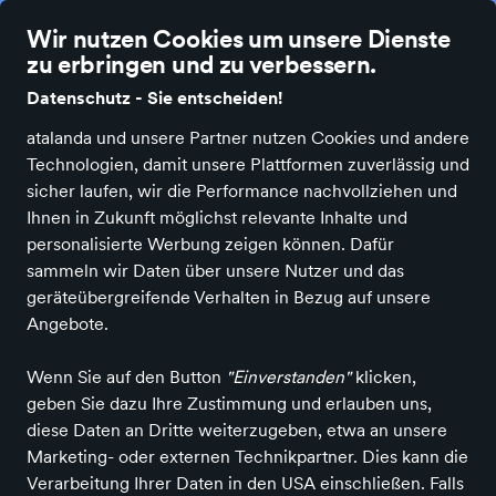
Die besten Einzelhändler Deutschlands online
Wir nutzen Cookies um unsere Dienste
zu erbringen und zu verbessern.
Datenschutz - Sie entscheiden!
atalanda und unsere Partner nutzen Cookies und andere
Technologien, damit unsere Plattformen zuverlässig und
Alle Kategorien
Neuheiten
Angebote
Bücher & Medien
Bürobe
sicher laufen, wir die Performance nachvollziehen und
Ihnen in Zukunft möglichst relevante Inhalte und
Einkaufen in Deutschland
Fashion &
personalisierte Werbung zeigen können. Dafür
Accessoires
Schuhe
Schnürschuhe
Komfort Schnürschuhe
sammeln wir Daten über unsere Nutzer und das
Komfort-Schnürschuhe 2026
geräteübergreifende Verhalten in Bezug auf unsere
Shop
Angebote.
Wenn Sie auf den Button
"Einverstanden"
klicken,
ALLE FILTER
geben Sie dazu Ihre Zustimmung und erlauben uns,
diese Daten an Dritte weiterzugeben, etwa an unsere
Marketing- oder externen Technikpartner. Dies kann die
Marken
Farbe
Größe
Verarbeitung Ihrer Daten in den USA einschließen. Falls