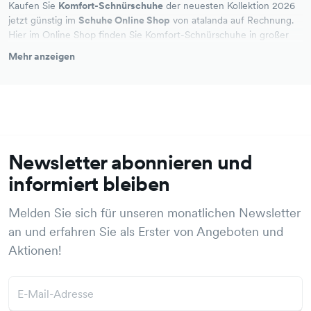
Kaufen Sie
Komfort-Schnürschuhe
der neuesten Kollektion 2026
jetzt günstig im
Schuhe Online Shop
von atalanda auf Rechnung.
Hier im Online Shop finden Sie Komfort-Schnürschuhe in großer
Auswahl von Top Marken für Damen, Herren und Kinder. In
Mehr anzeigen
unserer Schuhabteilung von atalanda führen wir auch viele weitere
Artikel, wie Pantoletten, Halbschuhe, Sportschuhe und Sneaker. In
dem breiten Angebot werden auch Sie sicher fündig – lassen Sie
sich inspirieren. Atalanda bietet mit über 1 Mio. Artikel ein großes
Angebot, eine einfache Bestellung und schnelle Lieferung. Das ist
shopping bei atalanda, Ihr Online Markplatz.
Bequem auf Rechnung kaufen
Newsletter abonnieren und
Einfache Bestellung
informiert bleiben
Aktuelle Angebote
Melden Sie sich für unseren monatlichen Newsletter
an und erfahren Sie als Erster von Angeboten und
Aktionen!